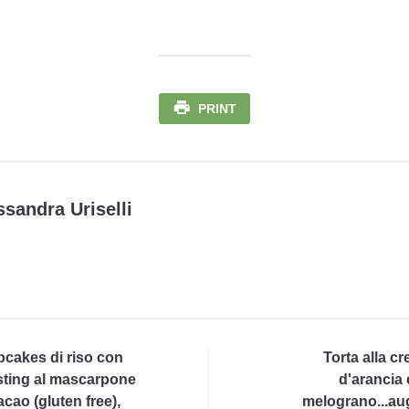
PRINT
ssandra Uriselli
cakes di riso con
Torta alla c
sting al mascarpone
d'arancia
acao (gluten free),
melograno...au