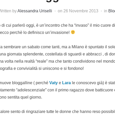
Written by
Alessandra Uriselli
on
26 Novembre 2013
in
Blo
o di cui parlerò oggi, è un’incontro che ha “invaso” il mio cuore 
ecco perchè lo definisco un’invasione!
va sembrare un sabato come tanti, ma a Milano è spuntato il so
na giornata splendente, costellata di sguardi e abbracci , di d
ma volta nella realtà “reale” ma che tanto condividono nel mondo
ografia e convivialità si uniscono e si fondono!
e nuove bloggalline ( perché
Vaty
e
Lara
le conoscevo già) è sta
amento “adolescenziale” con il primo ragazzo dove batticuore e 
sono sentita quel giorno.
 calore sento di ringraziare tutte le donne che hanno reso possibi