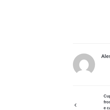
Ale
Cup
fro
e c