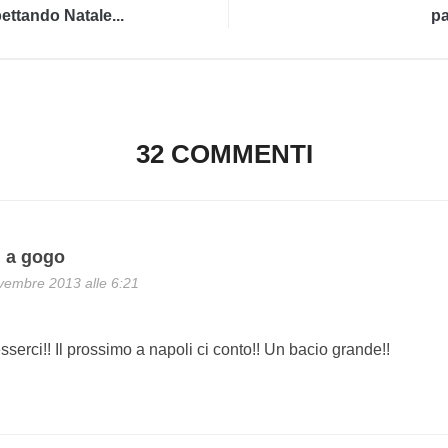
ettando Natale...
p
32 COMMENTI
i a gogo
vembre 2013 alle 6:21
serci!! Il prossimo a napoli ci conto!! Un bacio grande!!