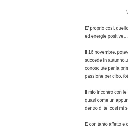
E’ proprio così, quell
ed energie positive…
Il 16 novembre, pote
succede in autunno..u
conosciute per la pri
passione per cibo, fot
Il mio incontro con l
quasi come un appunt
dentro di te: così mi 
E con tanto affetto e