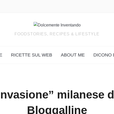
FOODSTORIES, RECIPES & LIFESTYLE
E
RICETTE SUL WEB
ABOUT ME
DICONO 
invasione” milanese d
Bloggalline