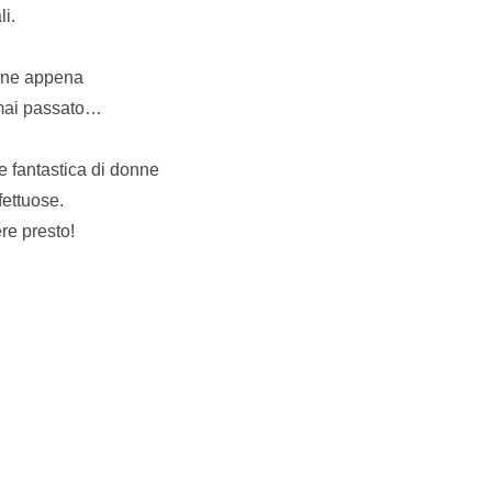
li.
onne appena
 mai passato…
e fantastica di donne
fettuose.
re presto!