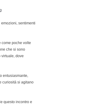
g
di emozioni, sentimenti
le come poche volte
onne che si sono
 virtuale, dove
to entusiasmante,
curiosità si agitano
le questo incontro e