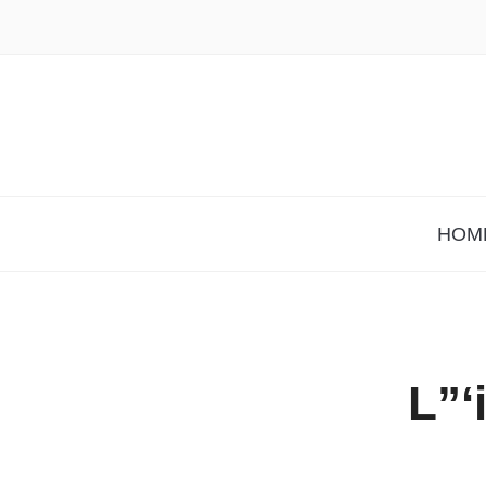
HOM
L”‘