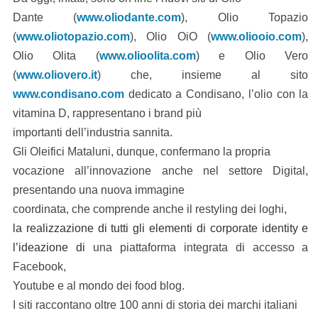
Dante (
www.oliodante.com
), Olio Topazio
(
www.oliotopazio.com
), Olio OiO (
www.oliooio.com
),
Olio Olita (
www.olioolita.com
) e Olio Vero
(
www.oliovero.it
) che, insieme al sito
www.condisano.com
dedicato a Condisano, l’olio con la
vitamina D, rappresentano i brand più
importanti dell’industria sannita.
Gli Oleifici Mataluni, dunque, confermano la propria
vocazione all’innovazione anche nel settore Digital,
presentando una nuova immagine
coordinata, che comprende anche il restyling dei loghi
,
la realizzazione di tutti gli elementi di corporate identity e
l’ideazione di
una piattaforma integrata di accesso a
Facebook,
Youtube e al mondo dei food blog.
I siti raccontano oltre 100 anni di storia dei marchi italiani