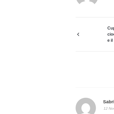
Cup
cio
e i
Sabr
12 No