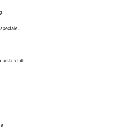
g
 speciale.
istato tutti!
ea