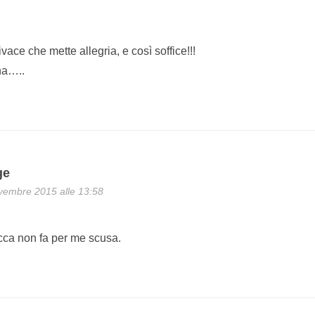
ace che mette allegria, e così soffice!!!
na…..
ge
vembre 2015 alle 13:58
cca non fa per me scusa.