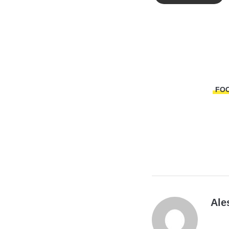
FO
Ale