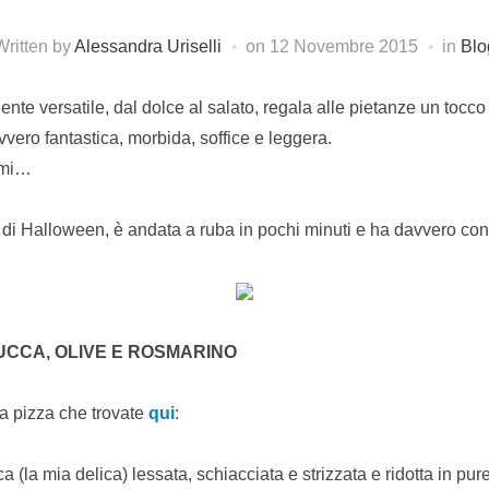
Written by
Alessandra Uriselli
on
12 Novembre 2015
in
Blo
nte versatile, dal dolce al salato, regala alle pietanze un tocco
vero fantastica, morbida, soffice e leggera.
rmi…
 di Halloween, è andata a ruba in pochi minuti e ha davvero conqu
UCCA, OLIVE E ROSMARINO
a pizza che trovate
qui
:
a (la mia delica) lessata, schiacciata e strizzata e ridotta in pur