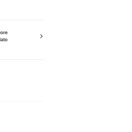
lore
lato