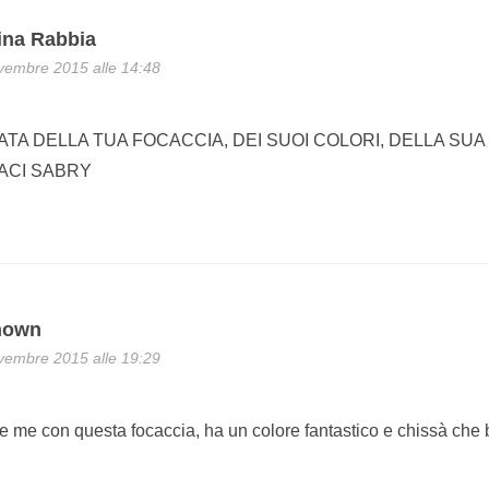
ina Rabbia
vembre 2015 alle 14:48
TA DELLA TUA FOCACCIA, DEI SUOI COLORI, DELLA SU
ACI SABRY
nown
vembre 2015 alle 19:29
 me con questa focaccia, ha un colore fantastico e chissà che b