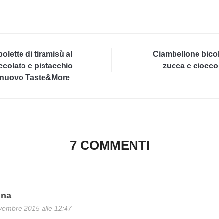
olette di tiramisù al
Ciambellone bico
ccolato e pistacchio
zucca e ciocco
l nuovo Taste&More
7 COMMENTI
ina
vembre 2015 alle 12:47