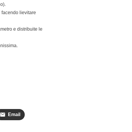
o).
 facendo lievitare
metro e distribuite le
onissima.
Email