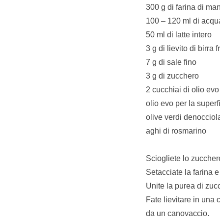
300 g di farina di ma
100 – 120 ml di acqu
50 ml di latte intero
3 g di lievito di birra 
7 g di sale fino
3 g di zucchero
2 cucchiai di olio evo
olio evo per la superf
olive verdi denocciola
aghi di rosmarino
Sciogliete lo zucchero 
Setacciate la farina e p
Unite la purea di zuc
Fate lievitare in una 
da un canovaccio.