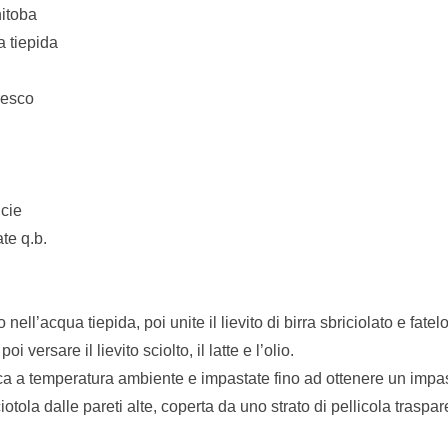
nitoba
a tiepida
fresco
icie
te q.b.
nell’acqua tiepida, poi unite il lievito di birra sbriciolato e fatel
oi versare il lievito sciolto, il latte e l’olio.
ca a temperatura ambiente e impastate fino ad ottenere un impas
ciotola dalle pareti alte, coperta da uno strato di pellicola traspar