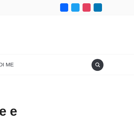
DI ME
e e