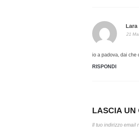
Lara
21 Mar
io a padova, dai che
RISPONDI
LASCIA U
Il tuo indirizzo email