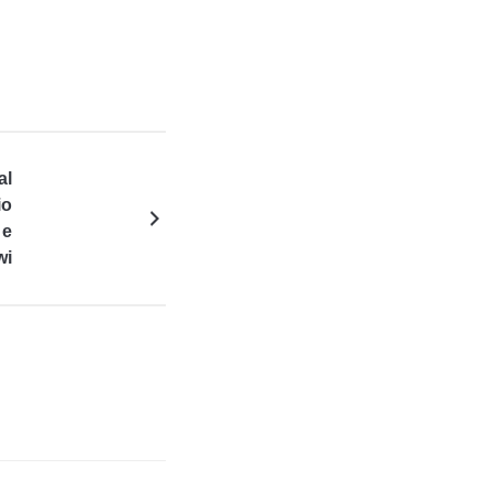
al
io
 e
wi