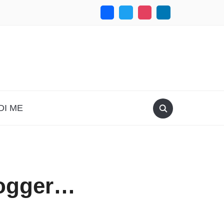
DI ME
logger…