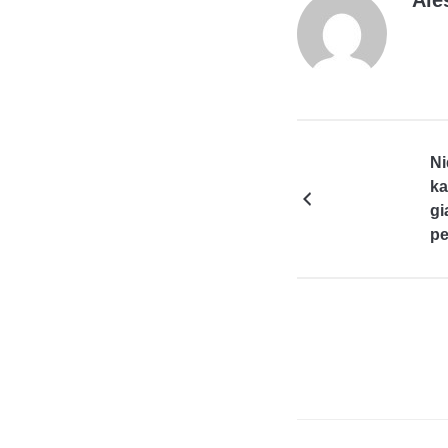
Ni
ka
gi
pe