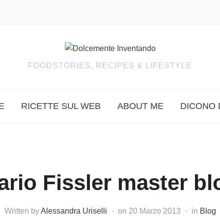
FOODSTORIES, RECIPES & LIFESTYLE
E
RICETTE SUL WEB
ABOUT ME
DICONO 
ario Fissler master b
Written by
Alessandra Uriselli
on
20 Marzo 2013
in
Blog