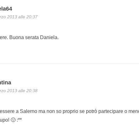
ela64
zo 2013 alle 20:37
ssere. Buona serata Daniela.
ntina
zo 2013 alle 20:38
i essere a Salerno ma non so proprio se potrò partecipare o m
upo! 🙂 :**