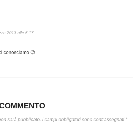
zo 2013 alle 6:17
 ci conosciamo 😉
N COMMENTO
 non sarà pubblicato.
I campi obbligatori sono contrassegnati
*