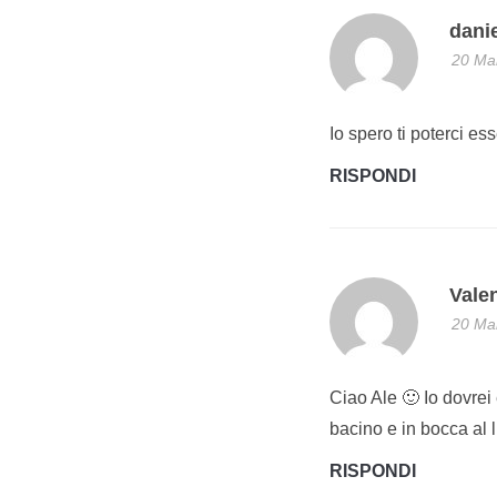
dani
20 Mar
Io spero ti poterci e
RISPONDI
Vale
20 Mar
Ciao Ale 🙂 Io dovre
bacino e in bocca al l
RISPONDI