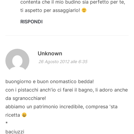
contenta che il mio budino sia perfetto per te,
ti aspetto per assaggiarlo!
RISPONDI
Unknown
26 Agosto 2012 alle 6:35
buongiorno e buon onomastico bedda!
con i pistacchi anch'io ci farei il bagno, li adoro anche
da sgranocchiare!
abbiamo un patrimonio incredibile, compresa 'sta
ricetta
*
baciuzzi