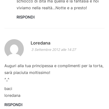
schiocco di dita ma quella è la fantasia e noi
viviamo nella realtà…Notte e a presto!
RISPONDI
Loredana
3 Settembre 2012 alle 14:27
Auguri alla tua principessa e complimenti per la torta,
sarà piaciuta moltissimo!
^_^
baci
loredana
RISPONDI