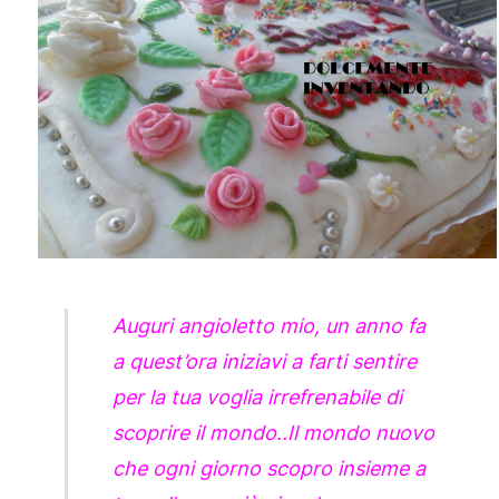
Auguri angioletto mio, un anno fa
a quest’ora iniziavi a farti sentire
per la tua voglia irrefrenabile di
scoprire il mondo..Il mondo nuovo
che ogni giorno scopro insieme a