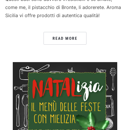
come me, il pistacchio di Bronte, li adorerete. Aroma
Sicilia vi offre prodotti di autentica qualità!
READ MORE