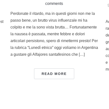
comments
Perdonate il ritardo, ma in questi giorni non me la
passo bene, un brutto virus influenzale mi ha
st
Ad
colpito e me la sono vista brutta… Fortunatamente
ra
la nausea è passata, mentre febbre e dolori
d
articolari persistono, spero di rimettermi presto! Per
gr
la rubrica “Lunedì etnico” oggi voliamo in Argentina
au
a gustare gli Alfajores santafesinos che […]
c
e 
m
READ MORE