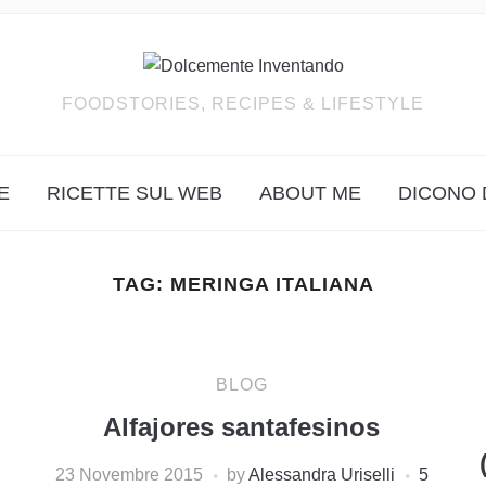
FOODSTORIES, RECIPES & LIFESTYLE
E
RICETTE SUL WEB
ABOUT ME
DICONO 
TAG:
MERINGA ITALIANA
BLOG
Alfajores santafesinos
23 Novembre 2015
by
Alessandra Uriselli
5