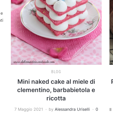
 e
ti
BLOG
Mini naked cake al miele di
clementino, barbabietola e
ricotta
7 Maggio 2021
by
Alessandra Uriselli
0
I