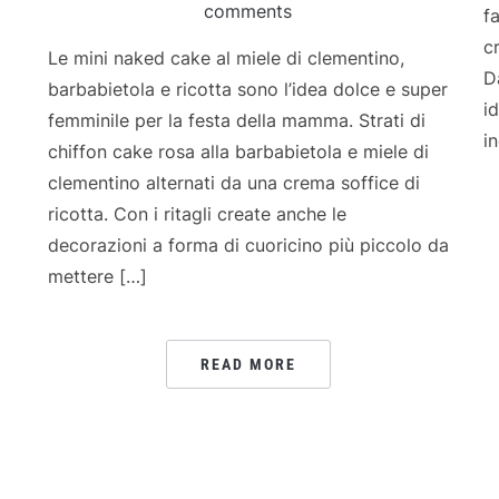
comments
f
c
Le mini naked cake al miele di clementino,
D
barbabietola e ricotta sono l’idea dolce e super
i
femminile per la festa della mamma. Strati di
i
chiffon cake rosa alla barbabietola e miele di
clementino alternati da una crema soffice di
ricotta. Con i ritagli create anche le
decorazioni a forma di cuoricino più piccolo da
mettere […]
READ MORE