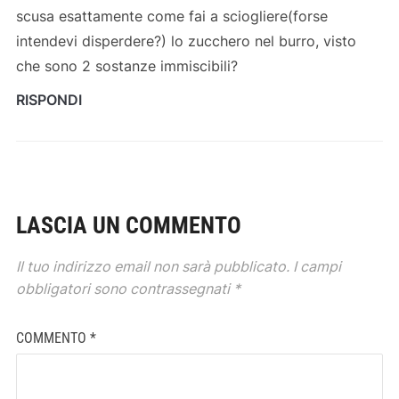
scusa esattamente come fai a sciogliere(forse
intendevi disperdere?) lo zucchero nel burro, visto
che sono 2 sostanze immiscibili?
RISPONDI
LASCIA UN COMMENTO
Il tuo indirizzo email non sarà pubblicato.
I campi
obbligatori sono contrassegnati
*
COMMENTO
*