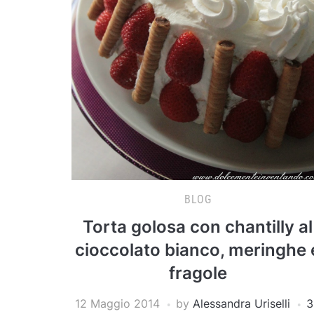
BLOG
Torta golosa con chantilly al
cioccolato bianco, meringhe 
fragole
12 Maggio 2014
by
Alessandra Uriselli
3